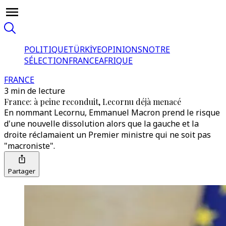
POLITIQUE
TÜRKİYE
OPINIONS
NOTRE
SÉLECTION
FRANCE
AFRIQUE
FRANCE
3 min de lecture
France: à peine reconduit, Lecornu déjà menacé
En nommant Lecornu, Emmanuel Macron prend le risque
d'une nouvelle dissolution alors que la gauche et la
droite réclamaient un Premier ministre qui ne soit pas
"macroniste".
Partager