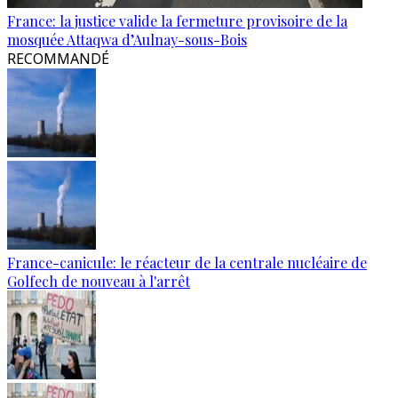
France: la justice valide la fermeture provisoire de la
mosquée Attaqwa d’Aulnay-sous-Bois
RECOMMANDÉ
France-canicule: le réacteur de la centrale nucléaire de
Golfech de nouveau à l'arrêt