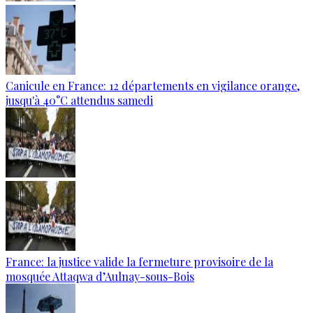
Canicule en France: 12 départements en vigilance orange,
jusqu'à 40°C attendus samedi
France: la justice valide la fermeture provisoire de la
mosquée Attaqwa d’Aulnay-sous-Bois