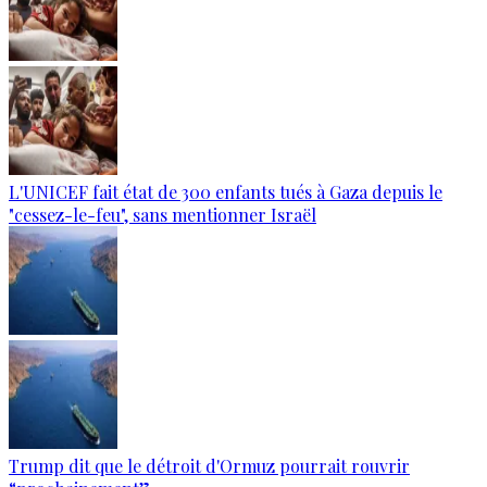
L'UNICEF fait état de 300 enfants tués à Gaza depuis le
"cessez-le-feu", sans mentionner Israël
Trump dit que le détroit d'Ormuz pourrait rouvrir