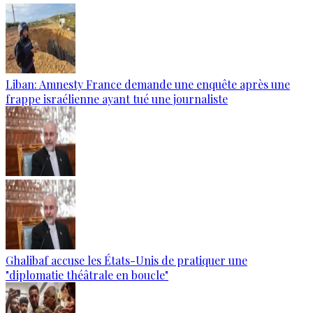
Liban: Amnesty France demande une enquête après une
frappe israélienne ayant tué une journaliste
Ghalibaf accuse les États-Unis de pratiquer une
"diplomatie théâtrale en boucle"