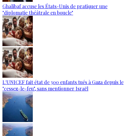
Ghalibaf accuse les États-Unis de pratiquer une
"diplomatie théâtrale en boucle"
L'UNICEF fait état de 300 enfants tués à Gaza depuis le
"cessez-le-feu", sans mentionner Israël