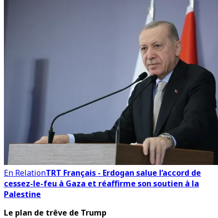
En Relation
TRT Français - Erdogan salue l’accord de
cessez-le-feu à Gaza et réaffirme son soutien à la
Palestine
Le plan de trêve de Trump