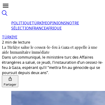
POLITIQUE
TÜRKİYE
OPINIONS
NOTRE
SÉLECTION
FRANCE
AFRIQUE
TÜRKİYE
2 min de lecture
La Türkiye salue le cessez-le-feu à Gaza et appelle à une
aide humanitaire immédiate
Dans un communiqué, le ministère turc des Affaires
étrangères a salué, ce jeudi, l’instauration d’un cessez-le-
feu à Gaza, espérant qu’il “mettra fin au génocide qui se
poursuit depuis deux ans”.
Partager