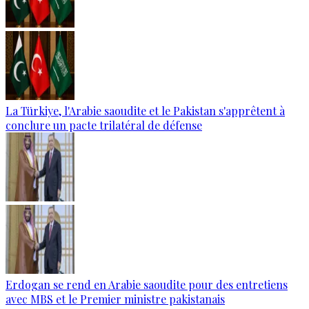
La Türkiye, l'Arabie saoudite et le Pakistan s'apprêtent à
conclure un pacte trilatéral de défense
Erdogan se rend en Arabie saoudite pour des entretiens
avec MBS et le Premier ministre pakistanais