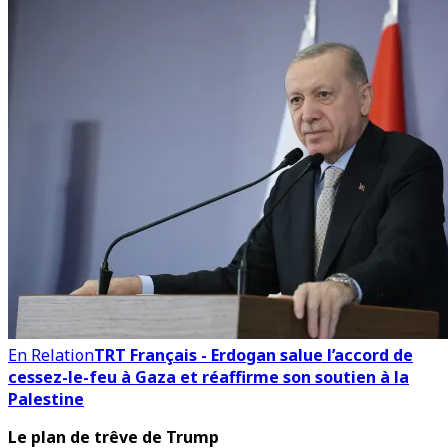
En Relation
TRT Français - Erdogan salue l’accord de
cessez-le-feu à Gaza et réaffirme son soutien à la
Palestine
Le plan de trêve de Trump