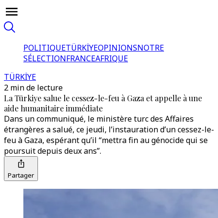
POLITIQUE
TÜRKİYE
OPINIONS
NOTRE
SÉLECTION
FRANCE
AFRIQUE
TÜRKİYE
2 min de lecture
La Türkiye salue le cessez-le-feu à Gaza et appelle à une
aide humanitaire immédiate
Dans un communiqué, le ministère turc des Affaires
étrangères a salué, ce jeudi, l’instauration d’un cessez-le-
feu à Gaza, espérant qu’il “mettra fin au génocide qui se
poursuit depuis deux ans”.
Partager