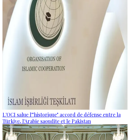
L'OCI salue l'"historique" accord de défense entre la
Türkiye, l'Arabie saoudite et le Pakistan