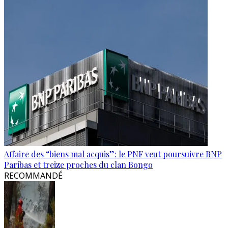
Affaire des “biens mal acquis”: le PNF veut poursuivre BNP
Paribas et treize proches du clan Bongo
RECOMMANDÉ