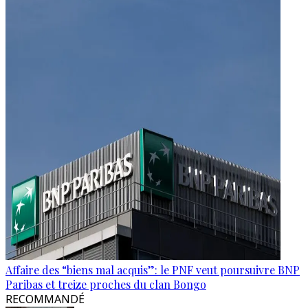
Affaire des “biens mal acquis”: le PNF veut poursuivre BNP
Paribas et treize proches du clan Bongo
RECOMMANDÉ