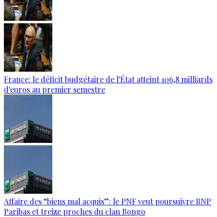
France: le déficit budgétaire de l'État atteint 106,8 milliards
d'euros au premier semestre
Affaire des “biens mal acquis”: le PNF veut poursuivre BNP
Paribas et treize proches du clan Bongo