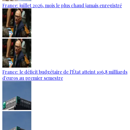
France: juillet 2026, mois le plus chaud jamais enregistré
France: le déficit budgétaire de l'État atteint 106,8 milliards
d'euros au premier semestre