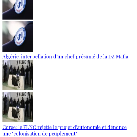
Algérie: interpellation d’un chef présumé de la DZ Mafia
Corse: le FLNC rejette le projet d'autonomie et dénonce
une "colonisation de peuplement"