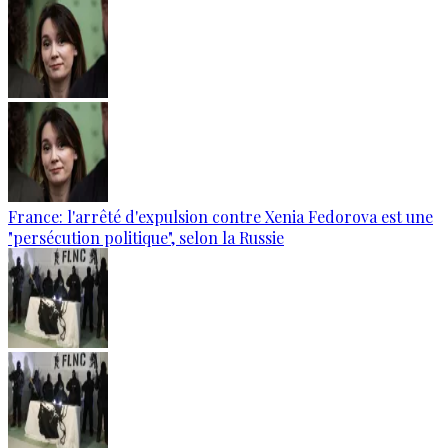
France: l'arrêté d'expulsion contre Xenia Fedorova est une
"persécution politique", selon la Russie