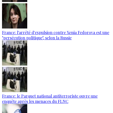
France: l'arrêté d'expulsion contre Xenia Fedorova est une
"persécution politique", selon la Russie
France: le Parquet national antiterroriste ouvre une
enquête après les menaces du FLNC