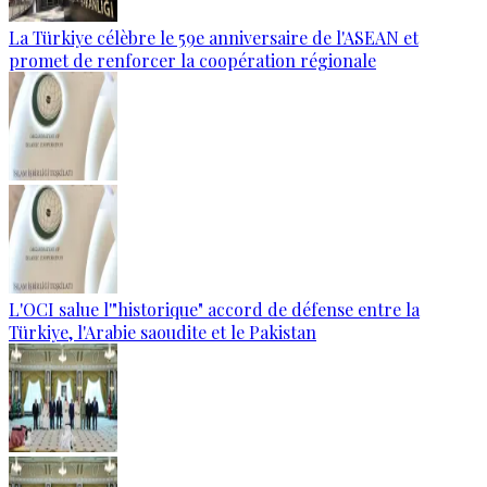
La Türkiye célèbre le 59e anniversaire de l'ASEAN et
promet de renforcer la coopération régionale
L'OCI salue l'"historique" accord de défense entre la
Türkiye, l'Arabie saoudite et le Pakistan