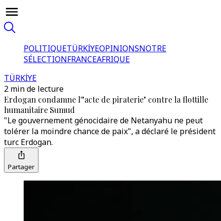
POLITIQUE
TÜRKİYE
OPINIONS
NOTRE
SÉLECTION
FRANCE
AFRIQUE
TÜRKİYE
2 min de lecture
Erdogan condamne l'"acte de piraterie" contre la flottille
humanitaire Sumud
"Le gouvernement génocidaire de Netanyahu ne peut
tolérer la moindre chance de paix", a déclaré le président
turc Erdogan.
Partager