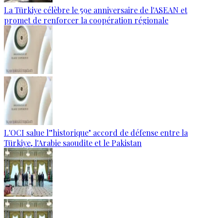
La Türkiye célèbre le 59e anniversaire de l'ASEAN et
promet de renforcer la coopération régionale
L'OCI salue l'"historique" accord de défense entre la
Türkiye, l'Arabie saoudite et le Pakistan