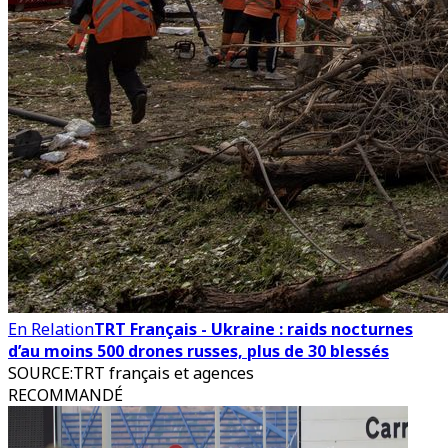
En Relation
TRT Français - Ukraine : raids nocturnes
d’au moins 500 drones russes, plus de 30 blessés
SOURCE
:
TRT français et agences
RECOMMANDÉ