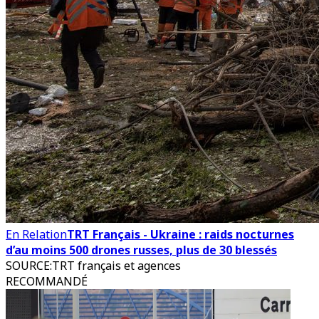
En Relation
TRT Français - Ukraine : raids nocturnes
d’au moins 500 drones russes, plus de 30 blessés
SOURCE
:
TRT français et agences
RECOMMANDÉ