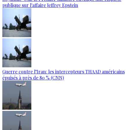
publique sur l'affaire Jeffrey Epstein
Guerre contre l’Iran: les intercepteurs THAAD américains
épuisés à près de 80 % (CNN)