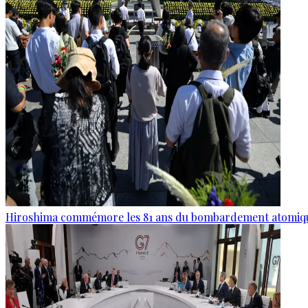
Hiroshima commémore les 81 ans du bombardement atomiq