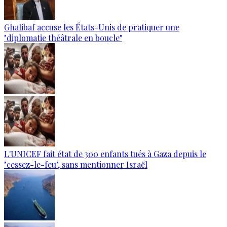
Ghalibaf accuse les États-Unis de pratiquer une
"diplomatie théâtrale en boucle"
L'UNICEF fait état de 300 enfants tués à Gaza depuis le
"cessez-le-feu", sans mentionner Israël