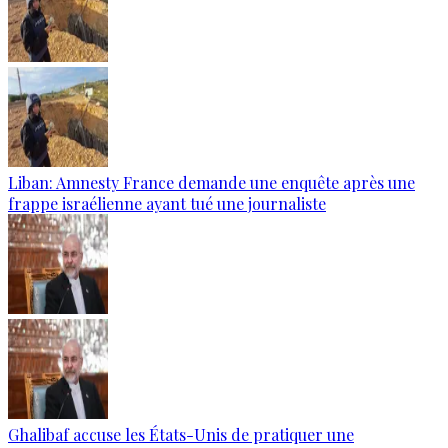
Liban: Amnesty France demande une enquête après une
frappe israélienne ayant tué une journaliste
Ghalibaf accuse les États-Unis de pratiquer une