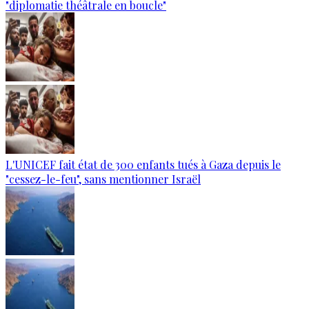
"diplomatie théâtrale en boucle"
L'UNICEF fait état de 300 enfants tués à Gaza depuis le
"cessez-le-feu", sans mentionner Israël