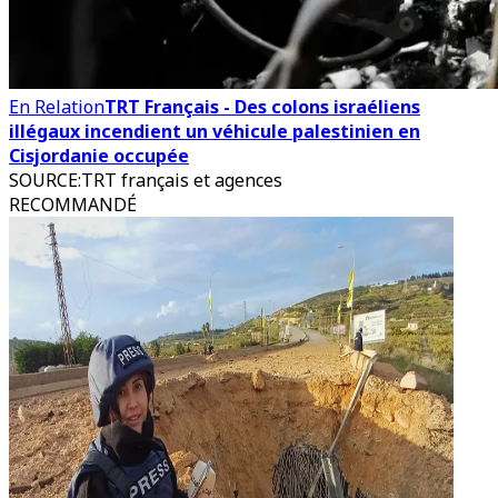
En Relation
TRT Français - Des colons israéliens
illégaux incendient un véhicule palestinien en
Cisjordanie occupée
SOURCE
:
TRT français et agences
RECOMMANDÉ