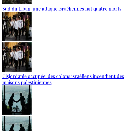
Sud du Liban: une attaque israéliennes fait quatre morts
Cisjordanie occupée: des colons israéliens incendient des
maisons palestiniennes