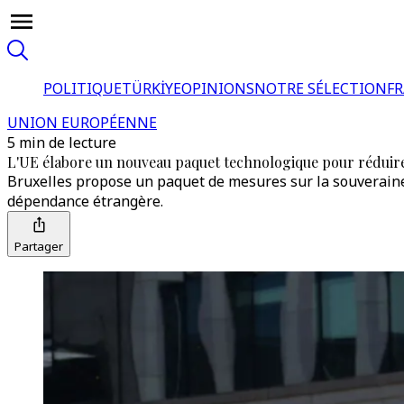
POLITIQUE
TÜRKİYE
OPINIONS
NOTRE SÉLECTION
F
UNION EUROPÉENNE
5 min de lecture
L'UE élabore un nouveau paquet technologique pour réduire s
Bruxelles propose un paquet de mesures sur la souveraineté
dépendance étrangère.
Partager