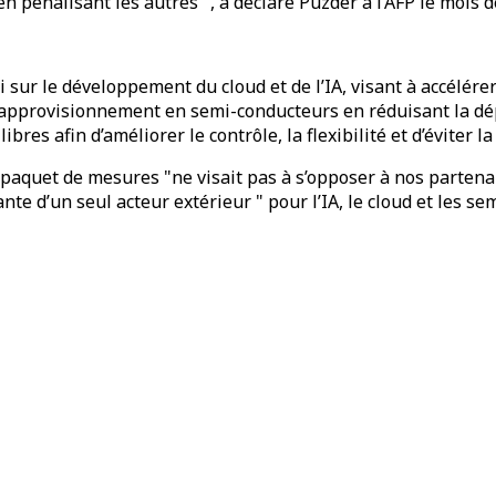
 pénalisant les autres ", a déclaré Puzder à l’AFP le mois de
sur le développement du cloud et de l’IA, visant à accélére
 d’approvisionnement en semi-conducteurs en réduisant la dé
ibres afin d’améliorer le contrôle, la flexibilité et d’éviter
 paquet de mesures "ne visait pas à s’opposer à nos parten
nte d’un seul acteur extérieur " pour l’IA, le cloud et les se