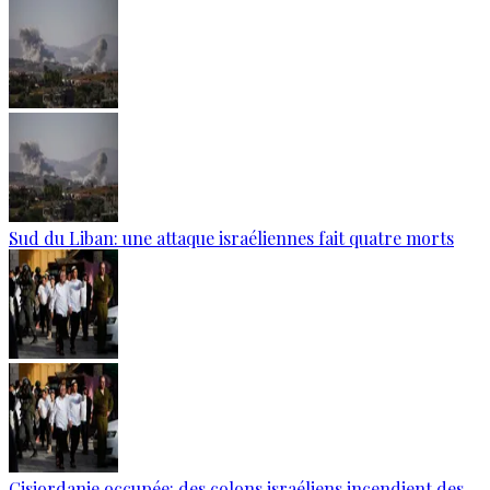
Sud du Liban: une attaque israéliennes fait quatre morts
Cisjordanie occupée: des colons israéliens incendient des