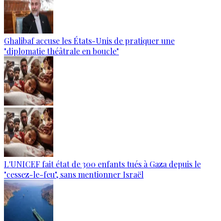
Ghalibaf accuse les États-Unis de pratiquer une
"diplomatie théâtrale en boucle"
L'UNICEF fait état de 300 enfants tués à Gaza depuis le
"cessez-le-feu", sans mentionner Israël