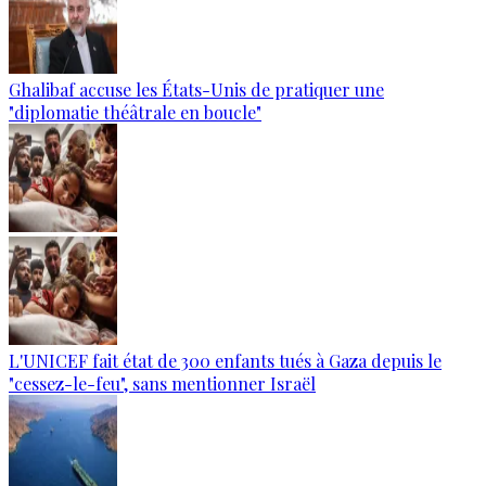
Ghalibaf accuse les États-Unis de pratiquer une
"diplomatie théâtrale en boucle"
L'UNICEF fait état de 300 enfants tués à Gaza depuis le
"cessez-le-feu", sans mentionner Israël