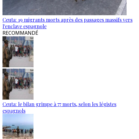
Ceuta: 19 migrants morts après des passages massifs vers
l'enclave espagnole
RECOMMANDÉ
Ceuta: le bilan grimpe à 77 morts, selon les légistes
espagnols