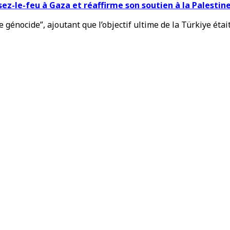
sez-le-feu à Gaza et réaffirme son soutien à la Palestin
e génocide”, ajoutant que l’objectif ultime de la Türkiye était