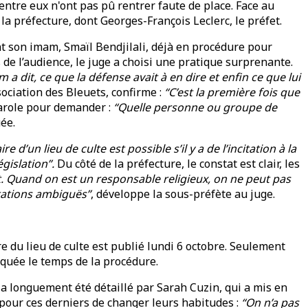
entre eux n'ont pas pû rentrer faute de place. Face au
a préfecture, dont Georges-François Leclerc, le préfet.
t son imam, Smaïl Bendjilali, déjà en procédure pour
 de l’audience, le juge a choisi une pratique surprenante.
 a dit, ce que la défense avait à en dire et enfin ce que lui
sociation des Bleuets, confirme :
“C’est la première fois que
parole pour demander :
“Quelle personne ou groupe de
ée.
 d’un lieu de culte est possible s’il y a de l’incitation à la
égislation”.
Du côté de la préfecture, le constat est clair, les
t. Quand on est un responsable religieux, on ne peut pas
tations ambiguës”
, développe la sous-préfète au juge.
e du lieu de culte est publié lundi 6 octobre. Seulement
squée le temps de la procédure.
t a longuement été détaillé par Sarah Cuzin, qui a mis en
 pour ces derniers de changer leurs habitudes :
“On n’a pas