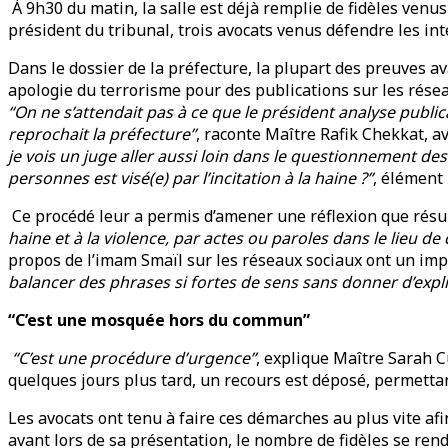
À 9h30 du matin, la salle est déjà remplie de fidèles venus
président du tribunal, trois avocats venus défendre les in
Dans le dossier de la préfecture, la plupart des preuves 
apologie du terrorisme pour des publications sur les résea
“On ne s’attendait pas à ce que le président analyse publica
reprochait la préfecture”
, raconte Maître Rafik Chekkat, a
je vois un juge aller aussi loin dans le questionnement de
personnes est visé(e) par l’incitation à la haine ?”
, élément
Ce procédé leur a permis d’amener une réflexion que résum
haine et à la violence, par actes ou paroles dans le lieu de 
propos de l’imam Smaïl sur les réseaux sociaux ont un impa
balancer des phrases si fortes de sens sans donner d’exp
“C’est une mosquée hors du commun”
“C’est une procédure d’urgence”
, explique Maître Sarah C
quelques jours plus tard, un recours est déposé, permetta
Les avocats ont tenu à faire ces démarches au plus vite afi
avant lors de sa présentation, le nombre de fidèles se ren