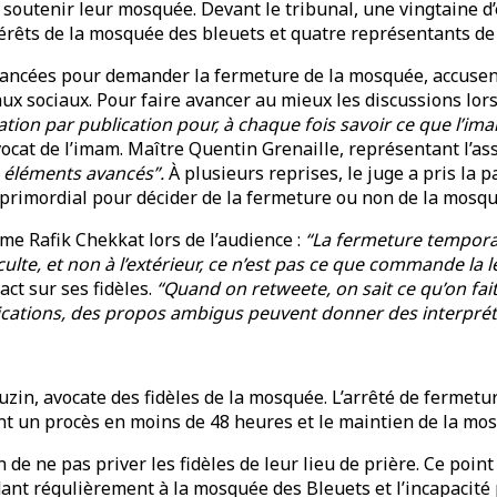
 soutenir leur mosquée. Devant le tribunal, une vingtaine d’
térêts de la mosquée des bleuets et quatre représentants de l
avancées pour demander la fermeture de la mosquée, accusen
ux sociaux. Pour faire avancer au mieux les discussions lors
tion par publication pour, à chaque fois savoir ce que l’imam
vocat de l’imam. Maître Quentin Grenaille, représentant l’as
s éléments avancés”.
À plusieurs reprises, le juge a pris la 
 primordial pour décider de la fermeture ou non de la mosqu
e Rafik Chekkat lors de l’audience :
“La fermeture temporaire
culte, et non à l’extérieur, ce n’est pas ce que commande la l
ct sur ses fidèles.
“Quand on retweete, on sait ce qu’on fai
lications, des propos ambigus peuvent donner des interpré
uzin, avocate des fidèles de la mosquée. L’arrêté de fermetur
nt un procès en moins de 48 heures et le maintien de la mo
n de ne pas priver les fidèles de leur lieu de prière. Ce poin
dant régulièrement à la mosquée des Bleuets et l’incapacité