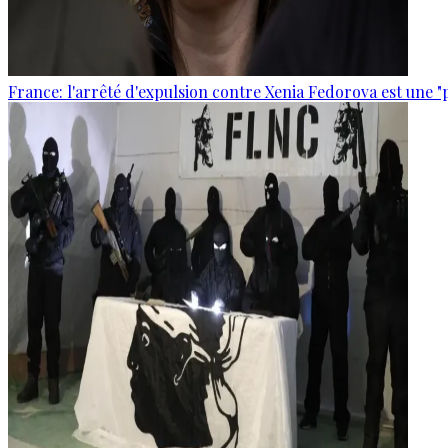
France: l'arrêté d'expulsion contre Xenia Fedorova est une "p