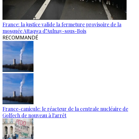
France: la justice valide la fermeture provisoire de la
mosquée Attaqwa d’Aulnay-sous-Bois
RECOMMANDÉ
France-canicule: le réacteur de la centrale nucléaire de
Golfech de nouveau à l'arrêt