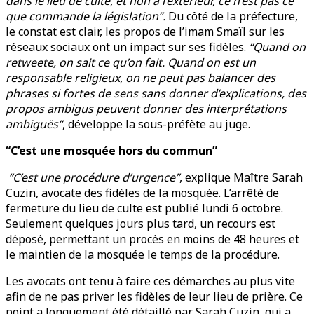
dans le lieu de culte, et non à l’extérieur, ce n’est pas ce
que commande la législation”.
Du côté de la préfecture,
le constat est clair, les propos de l’imam Smaïl sur les
réseaux sociaux ont un impact sur ses fidèles.
“Quand on
retweete, on sait ce qu’on fait. Quand on est un
responsable religieux, on ne peut pas balancer des
phrases si fortes de sens sans donner d’explications, des
propos ambigus peuvent donner des interprétations
ambiguës”
, développe la sous-préfète au juge.
“C’est une mosquée hors du commun”
“C’est une procédure d’urgence”
, explique Maître Sarah
Cuzin, avocate des fidèles de la mosquée. L’arrêté de
fermeture du lieu de culte est publié lundi 6 octobre.
Seulement quelques jours plus tard, un recours est
déposé, permettant un procès en moins de 48 heures et
le maintien de la mosquée le temps de la procédure.
Les avocats ont tenu à faire ces démarches au plus vite
afin de ne pas priver les fidèles de leur lieu de prière. Ce
point a longuement été détaillé par Sarah Cuzin, qui a