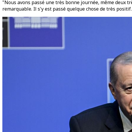
"Nous avons passé une très bonne journée, même deux très
remarquable. Il s'y est passé quelque chose de très positif.