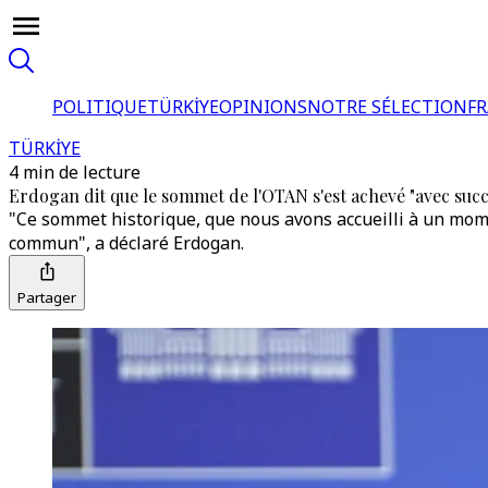
POLITIQUE
TÜRKİYE
OPINIONS
NOTRE SÉLECTION
F
TÜRKİYE
4 min de lecture
Erdogan dit que le sommet de l'OTAN s'est achevé "avec succ
"Ce sommet historique, que nous avons accueilli à un mome
commun", a déclaré Erdogan.
Partager