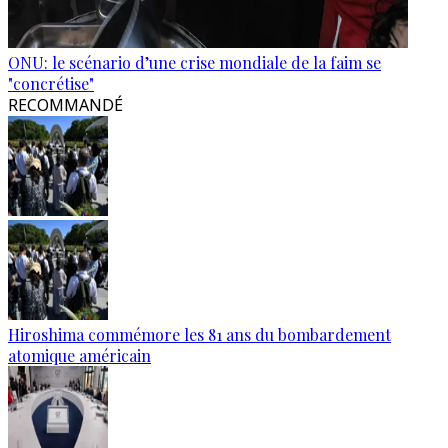
ONU: le scénario d’une crise mondiale de la faim se
"concrétise"
RECOMMANDÉ
Hiroshima commémore les 81 ans du bombardement
atomique américain