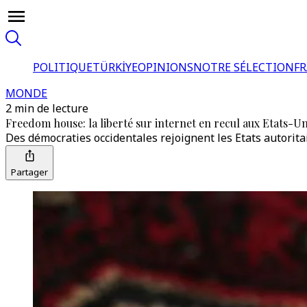
POLITIQUE
TÜRKİYE
OPINIONS
NOTRE SÉLECTION
F
MONDE
2 min de lecture
Freedom house: la liberté sur internet en recul aux Etats-U
Des démocraties occidentales rejoignent les Etats autorit
Partager