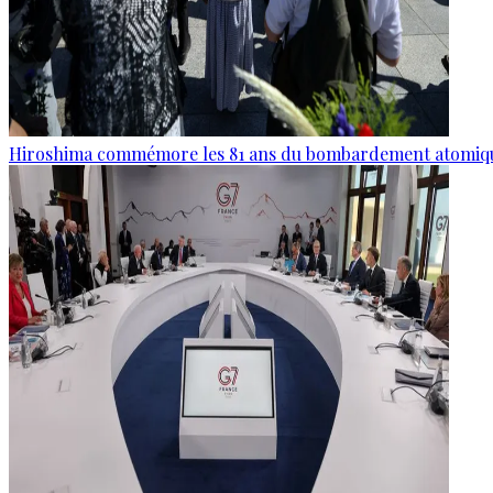
Hiroshima commémore les 81 ans du bombardement atomiq