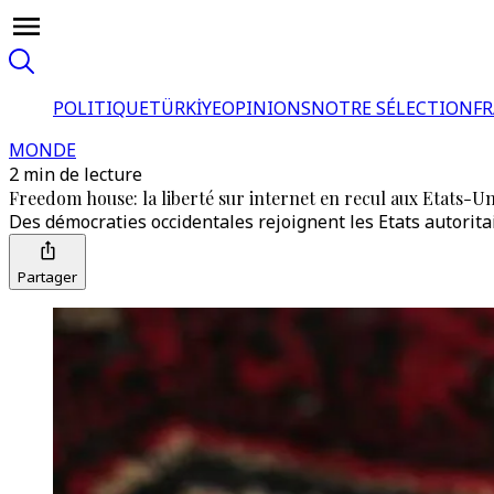
POLITIQUE
TÜRKİYE
OPINIONS
NOTRE SÉLECTION
F
MONDE
2 min de lecture
Freedom house: la liberté sur internet en recul aux Etats-U
Des démocraties occidentales rejoignent les Etats autorit
Partager