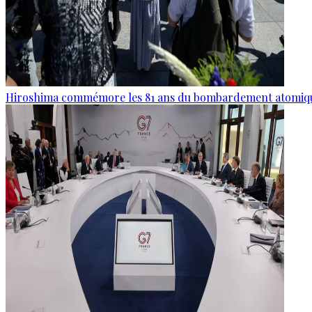
Hiroshima commémore les 81 ans du bombardement atomiq