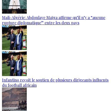
Mali-Algérie: Abdoulaye Maïga affirme qu’il n’y a “aucune
rupture diplomatique” entre les deux pays
Infantino reçoit le soutien de plusieurs dirigeants influents
du football africain