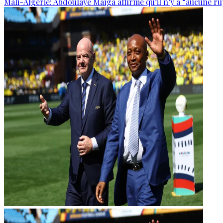
Mali-Algérie: Abdoulaye Maïga affirme qu’il n’y a “aucune r