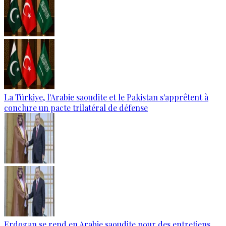
La Türkiye, l'Arabie saoudite et le Pakistan s'apprêtent à
conclure un pacte trilatéral de défense
Erdogan se rend en Arabie saoudite pour des entretiens