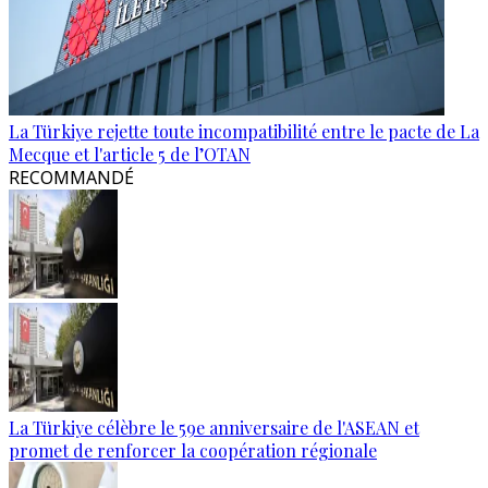
La Türkiye rejette toute incompatibilité entre le pacte de La
Mecque et l'article 5 de l’OTAN
RECOMMANDÉ
La Türkiye célèbre le 59e anniversaire de l'ASEAN et
promet de renforcer la coopération régionale