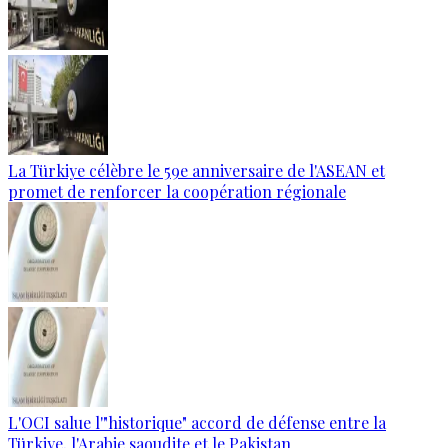
La Türkiye célèbre le 59e anniversaire de l'ASEAN et
promet de renforcer la coopération régionale
L'OCI salue l'"historique" accord de défense entre la
Türkiye, l'Arabie saoudite et le Pakistan