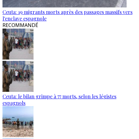
Ceuta: 19 migrants morts après des passages massifs vers
l'enclave espagnole
RECOMMANDÉ
Ceuta: le bilan grimpe à 77 morts, selon les légistes
espagnols