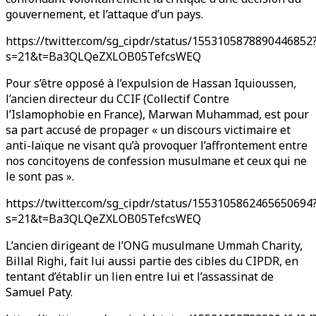
gouvernement, et l’attaque d’un pays.
https://twitter.com/sg_cipdr/status/1553105878890446852
s=21&t=Ba3QLQeZXLOB05TefcsWEQ
Pour s’être opposé à l’expulsion de Hassan Iquioussen,
l’ancien directeur du CCIF (Collectif Contre
l’Islamophobie en France), Marwan Muhammad, est pour
sa part accusé de propager « un discours victimaire et
anti-laïque ne visant qu’à provoquer l’affrontement entre
nos concitoyens de confession musulmane et ceux qui ne
le sont pas ».
https://twitter.com/sg_cipdr/status/1553105862465650694
s=21&t=Ba3QLQeZXLOB05TefcsWEQ
L’ancien dirigeant de l’ONG musulmane Ummah Charity,
Billal Righi, fait lui aussi partie des cibles du CIPDR, en
tentant d’établir un lien entre lui et l’assassinat de
Samuel Paty.