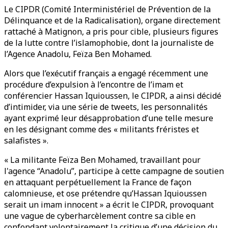
Le CIPDR (Comité Interministériel de Prévention de la
Délinquance et de la Radicalisation), organe directement
rattaché à Matignon, a pris pour cible, plusieurs figures
de la lutte contre l’islamophobie, dont la journaliste de
l’Agence Anadolu, Feïza Ben Mohamed.
Alors que l’exécutif français a engagé récemment une
procédure d’expulsion à l’encontre de l’imam et
conférencier Hassan Iquioussen, le CIPDR, a ainsi décidé
d’intimider, via une série de tweets, les personnalités
ayant exprimé leur désapprobation d’une telle mesure
en les désignant comme des « militants fréristes et
salafistes ».
« La militante Feïza Ben Mohamed, travaillant pour
l'agence “Anadolu”, participe à cette campagne de soutien
en attaquant perpétuellement la France de façon
calomnieuse, et ose prétendre qu’Hassan Iquioussen
serait un imam innocent » a écrit le CIPDR, provoquant
une vague de cyberharcèlement contre sa cible en
confondant volontairement la critique d’une décision du