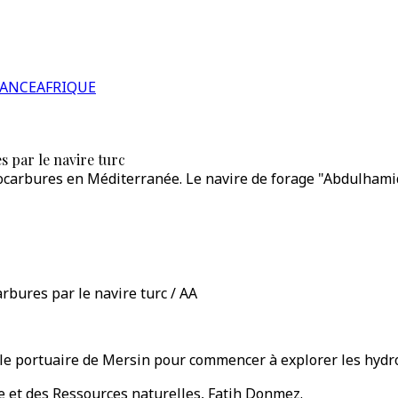
RANCE
AFRIQUE
 par le navire turc
carbures en Méditerranée. Le navire de forage "Abdulhamid H
bures par le navire turc / AA
ville portuaire de Mersin pour commencer à explorer les hy
ie et des Ressources naturelles, Fatih Donmez.