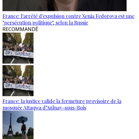
France: l'arrêté d'expulsion contre Xenia Fedorova est une
"persécution politique", selon la Russie
RECOMMANDÉ
France: la justice valide la fermeture provisoire de la
mosquée Attaqwa d’Aulnay-sous-Bois