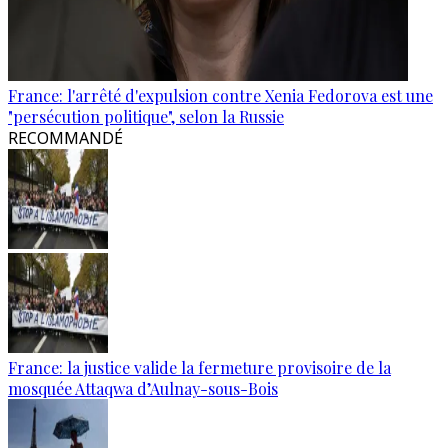
France: l'arrêté d'expulsion contre Xenia Fedorova est une
"persécution politique", selon la Russie
RECOMMANDÉ
France: la justice valide la fermeture provisoire de la
mosquée Attaqwa d’Aulnay-sous-Bois