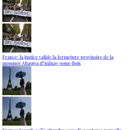
France: la justice valide la fermeture provisoire de la
mosquée Attaqwa d’Aulnay-sous-Bois