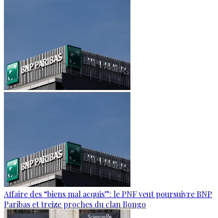
Affaire des “biens mal acquis”: le PNF veut poursuivre BNP
Paribas et treize proches du clan Bongo