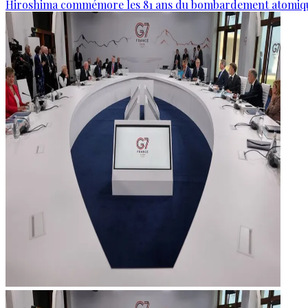
Hiroshima commémore les 81 ans du bombardement atomiq