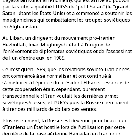
L'ayatollah Ruhollah Khomeiny, qui est arrivé au pouvoir
par la suite, a qualifié l'URSS de "petit Satan" (le "grand
Satan" étant les États-Unis) et a commencé à soutenir les
moudjahidines qui combattaient les troupes soviétiques
en Afghanistan.
Au Liban, un dirigeant du mouvement pro-iranien
Hezbollah, Imad Mughniyeh, était à l'origine de
l'enlèvement de diplomates soviétiques et de l'assassinat
de l'un d'entre eux, en 1985.
Ce n’est qu’en 1989, que les relations soviéto-iraniennes
ont commencé à se normaliser et ont continué à
s'améliorer à l’époque du président Eltsine. L’essence de
cette coopération était, cependant, purement
transactionnelle : l'Iran voulait les dernières armes
soviétiques/russes, et l'URSS puis la Russie cherchaient
à tirer des milliards de dollars des ventes.
Plus récemment, la Russie est devenue pour beaucoup
d’Iraniens un État hostile lors de l'utilisation par cette
dernière de la base aérienne Hamadan en Iran pour