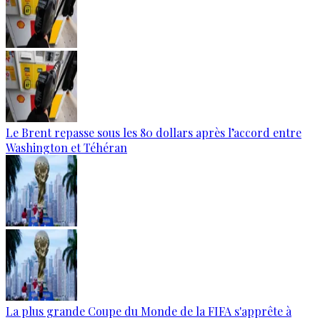
Le Brent repasse sous les 80 dollars après l’accord entre
Washington et Téhéran
La plus grande Coupe du Monde de la FIFA s'apprête à