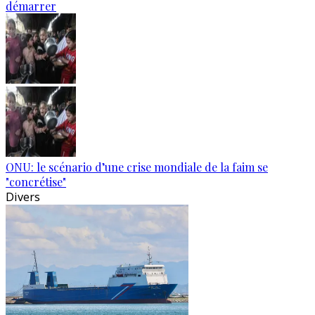
démarrer
ONU: le scénario d’une crise mondiale de la faim se
"concrétise"
Divers