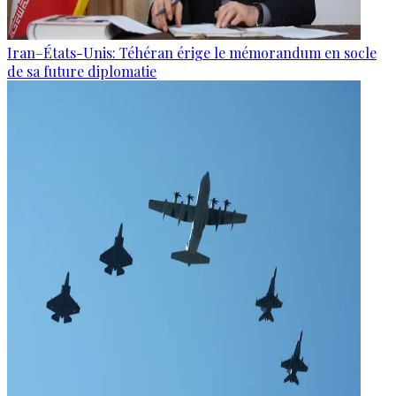
Iran–États-Unis: Téhéran érige le mémorandum en socle
de sa future diplomatie