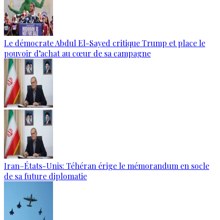
Le démocrate Abdul El-Sayed critique Trump et place le
pouvoir d’achat au cœur de sa campagne
Iran–États-Unis: Téhéran érige le mémorandum en socle
de sa future diplomatie