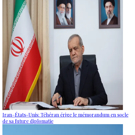
Iran–États-Unis: Téhéran érige le mémorandum en socle
de sa future diplomatie