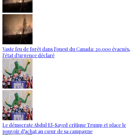
Vaste feu de forêt dans l'ouest du Canada: 20.000 évacués,
l'état d'urgence déclaré
Le démocrate Abdul El-Sayed critique Trump et place le
pouvoir d’achat au cœur de sa campagne