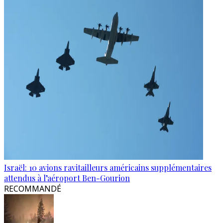
Israël: 10 avions ravitailleurs américains supplémentaires
attendus à l’aéroport Ben-Gourion
RECOMMANDÉ