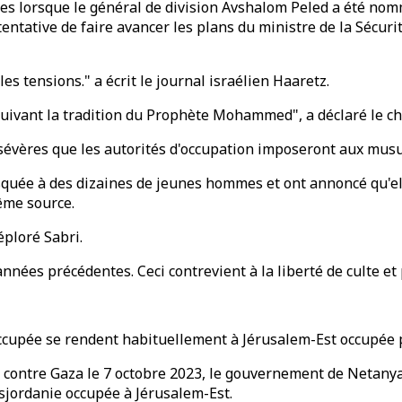
stes lorsque le général de division Avshalom Peled a été n
ntative de faire avancer les plans du ministre de la Sécuri
es tensions." a écrit le journal israélien Haaretz.
ivant la tradition du Prophète Mohammed", a déclaré le che
sévères que les autorités d'occupation imposeront aux mus
mosquée à des dizaines de jeunes hommes et ont annoncé qu'e
ême source.
éploré Sabri.
 années précédentes. Ceci contrevient à la liberté de culte 
 occupée se rendent habituellement à Jérusalem-Est occupée
 contre Gaza le 7 octobre 2023, le gouvernement de Netanyah
Cisjordanie occupée à Jérusalem-Est.