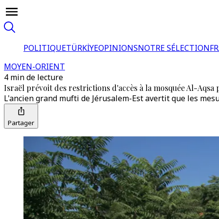
POLITIQUE
TÜRKİYE
OPINIONS
NOTRE SÉLECTION
F
MOYEN-ORIENT
4 min de lecture
Israël prévoit des restrictions d'accès à la mosquée Al-Aqs
L'ancien grand mufti de Jérusalem-Est avertit que les mes
Partager