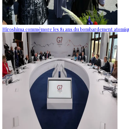
Hiroshima commémore les 81 ans du bombardement atomiq