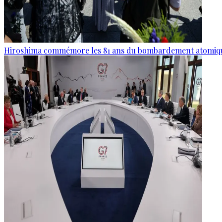
Hiroshima commémore les 81 ans du bombardement atomiq