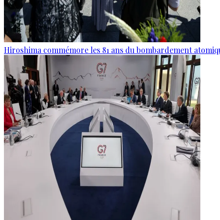
Hiroshima commémore les 81 ans du bombardement atomiq