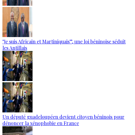
"Je suis Africain et Martiniquais”, une loi béninoise séduit
les Antillais
Un député guadeloupéen devient citoyen béninois pour
dénoncer la xénophobie en France