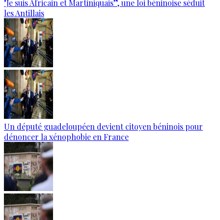
"Je suis Africain et Martiniquais”, une loi béninoise séduit
les Antillais
Un député guadeloupéen devient citoyen béninois pour
dénoncer la xénophobie en France