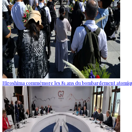
Hiroshima commémore les 81 ans du bombardement atomiq