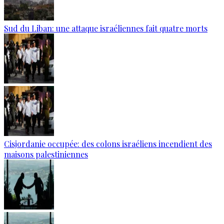
Sud du Liban: une attaque israéliennes fait quatre morts
Cisjordanie occupée: des colons israéliens incendient des
maisons palestiniennes