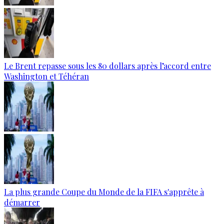
Le Brent repasse sous les 80 dollars après l’accord entre
Washington et Téhéran
La plus grande Coupe du Monde de la FIFA s'apprête à
démarrer