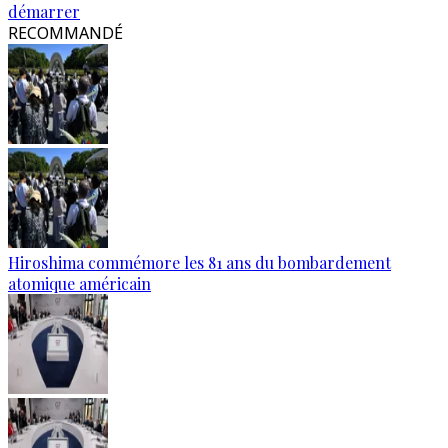
démarrer
RECOMMANDÉ
Hiroshima commémore les 81 ans du bombardement
atomique américain