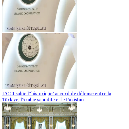
L'OCI salue l'"historique" accord de défense entre la
Türkiye, l'Arabie saoudite et le Pakistan