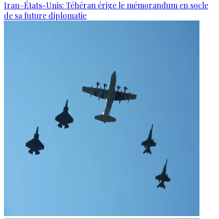
Iran–États-Unis: Téhéran érige le mémorandum en socle
de sa future diplomatie