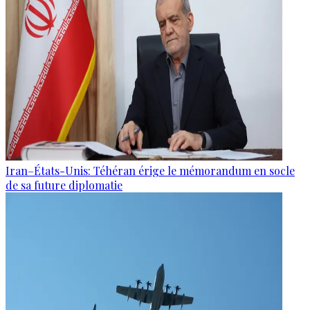
Iran–États-Unis: Téhéran érige le mémorandum en socle
de sa future diplomatie