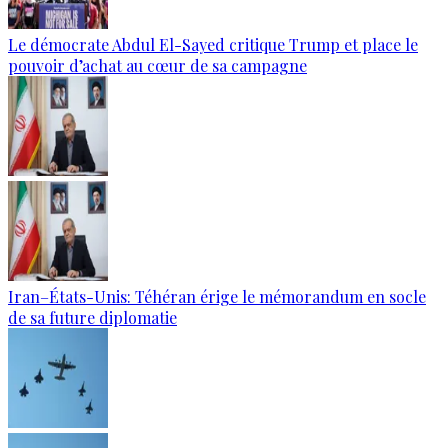
Le démocrate Abdul El-Sayed critique Trump et place le
pouvoir d’achat au cœur de sa campagne
Iran–États-Unis: Téhéran érige le mémorandum en socle
de sa future diplomatie