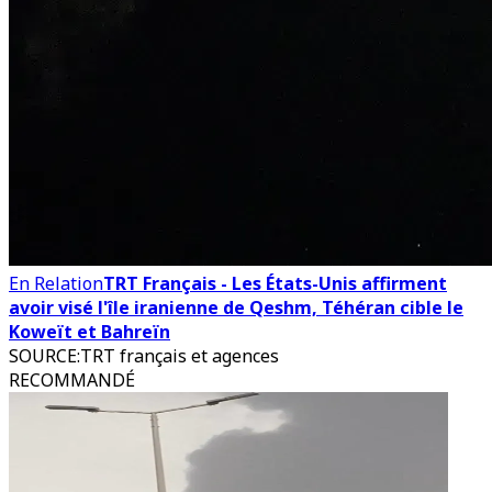
En Relation
TRT Français - Les États-Unis affirment
avoir visé l'île iranienne de Qeshm, Téhéran cible le
Koweït et Bahreïn
SOURCE
:
TRT français et agences
RECOMMANDÉ